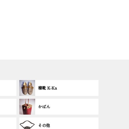
稽靴 K-Ka
かばん
その他