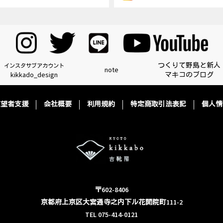
つくりて野島と新人
インスタサブアカウント
note
kikkado_design
マキコのブログ
志望者支援
会社概要
利用規約
特定商取引法表記
個人情
〒602-8406
京都府上京区大宮通寺之内下ル花開院町111-2
TEL 075-414-0121