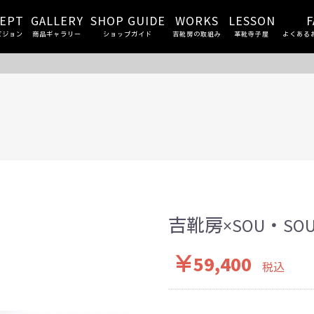
EPT
GALLERY
SHOP GUIDE
WORKS
LESSON
F
ビジョン
商品ギャラリー
ショップガイド
吉靴房の取組み
革靴寺子屋
よくある
吉靴房×SOU・S
￥59,400
税込