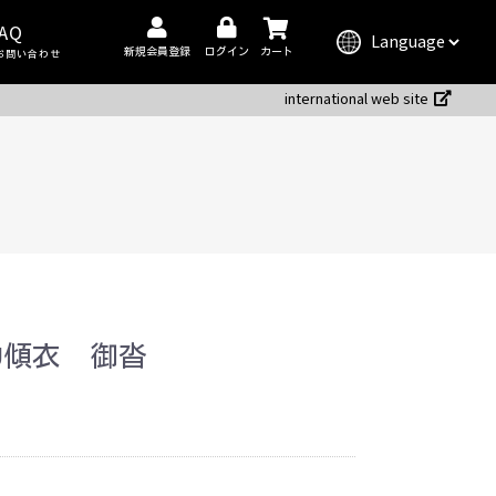
AQ
新規会員登録
ログイン
カート
お問い合わせ
international web site
OU傾衣 御沓